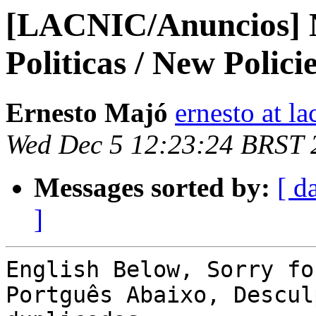
[LACNIC/Anuncios] Nu
Politicas / New Polici
Ernesto Majó
ernesto at la
Wed Dec 5 12:23:24 BRST 
Messages sorted by:
[ d
]
English Below, Sorry fo
Portguês Abaixo, Descul