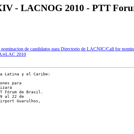
V - LACNOG 2010 - PTT Forum
ominacion de candidatos para Directorio de LACNIC/Call for nomin
A/eLAC 2010
a Latina y el Caribe:

ones para

izará

T Fórum de Brasil.

9 al 22 de

irport Guarulhos,
