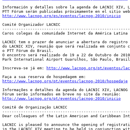
Información y detalles sobre la agenda de LACNIC XIV, L
http://www.lacnog.org/es/eventos/lacnog-2010/inicio
Comité Organizador LACNIC

-------------------------------------------------------
Caros colegas da comunidade Internet da América Latina 
LACNIC tem o prazer de anunciar a abertura do registro 
do LACNIC XIV, reunião que será realizada em conjunto c
o PTT Fórum do Brasil.

O encontro será realizado de 19 a 22 de Outubro de 2010
Park International Airport Guarulhos, São Paulo, Brasil
Inscreva-se já em: 
http://www.lacnog.org/pt/eventos/lac
http://www.lacnog.org/pt/eventos/lacnog-2010/hospedaje
Informações e detalhes da agenda do LACNIC XIV, LACNOG 
http://www.lacnog.org/pt/eventos/lacnog-2010/inicio
Comitê de Organização LACNIC

-------------------------------------------------------
Dear colleagues of the Latin American and Caribbean Int
LACNIC is pleased to announce the opening of registrati
in the LACNIC XIV meeting to be held in conjunction wit