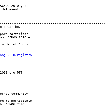
ACNOG 2010 y el

--------------------------------------------------------

e o Caribe,

para participar

om LACNOG 2010 e

 no Hotel Caesar

.

nog-2010/registro
2010 e o PTT

--------------------------------------------------------

ernet community,

on to participate

h LACNOG 2010
