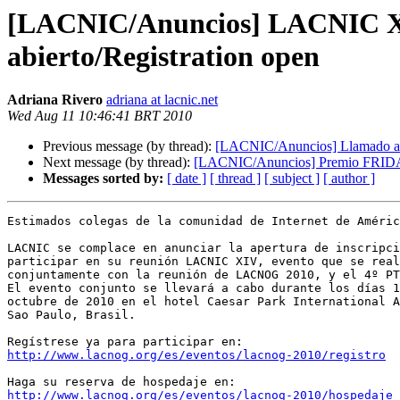
[LACNIC/Anuncios] LACNIC XI
abierto/Registration open
Adriana Rivero
adriana at lacnic.net
Wed Aug 11 10:46:41 BRT 2010
Previous message (by thread):
[LACNIC/Anuncios] Llamado a n
Next message (by thread):
[LACNIC/Anuncios] Premio FRID
Messages sorted by:
[ date ]
[ thread ]
[ subject ]
[ author ]
Estimados colegas de la comunidad de Internet de Améric
LACNIC se complace en anunciar la apertura de inscripci
participar en su reunión LACNIC XIV, evento que se real
conjuntamente con la reunión de LACNOG 2010, y el 4º PT
El evento conjunto se llevará a cabo durante los días 1
octubre de 2010 en el hotel Caesar Park International A
Sao Paulo, Brasil.

http://www.lacnog.org/es/eventos/lacnog-2010/registro
http://www.lacnog.org/es/eventos/lacnog-2010/hospedaje