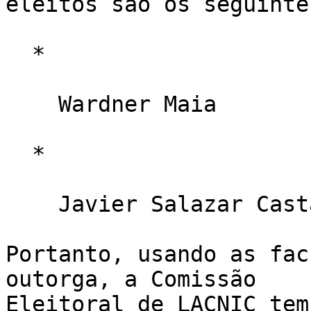
eleitos são os seguintes
  *

    Wardner Maia

  *

    Javier Salazar Castañeda

Portanto, usando as fac
outorga, a Comissão 

Eleitoral de LACNIC tem