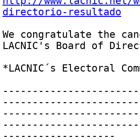
http://www.lacnic.net/w
directorio-resultado
We congratulate the can
LACNIC's Board of Direc
*LACNIC´s Electoral Com
-----------------------
-----------------------
-----------------------
-----------------------
-------------------
