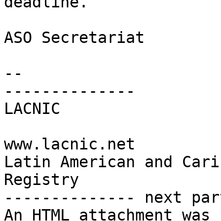
deadline.

ASO Secretariat

-- 

--------------

LACNIC

www.lacnic.net

Latin American and Cari
Registry

-------------- next par
An HTML attachment was 