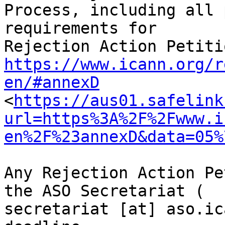
Process, including all 
requirements for 

https://www.icann.org/r
en/#annexD
<
https://aus01.safelink
url=https%3A%2F%2Fwww.i
en%2F%23annexD&data=05%
Any Rejection Action Pe
the ASO Secretariat ( 

secretariat [at] aso.ic