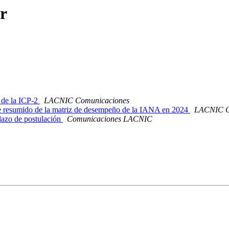
r
 de la ICP-2
LACNIC Comunicaciones
e resumido de la matriz de desempeño de la IANA en 2024
LACNIC C
azo de postulación
Comunicaciones LACNIC