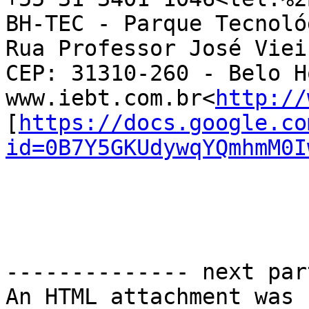
BH-TEC - Parque Tecnoló
Rua Professor José Viei
CEP: 31310-260 - Belo H
www.iebt.com.br<
http://
[
https://docs.google.co
id=0B7Y5GKUdywqYQmhmM0I
-------------- next par
An HTML attachment was 