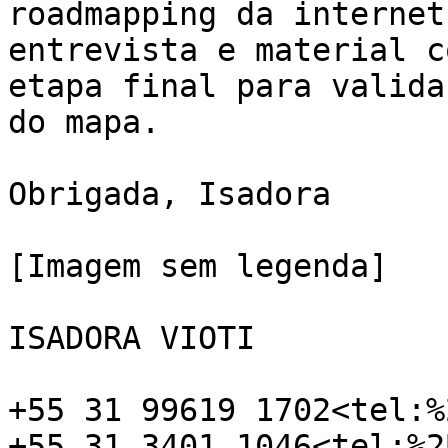
roadmapping da internet
entrevista e material c
etapa final para valida
do mapa.

Obrigada, Isadora

[Imagem sem legenda]

ISADORA VIOTI

+55 31 99619 1702<tel:%
+55 31 3401 1046<tel:%2