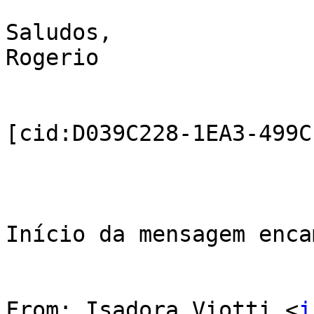
Saludos,

Rogerio

[cid:D039C228-1EA3-499C
Início da mensagem enca
From: Isadora Viotti <
i