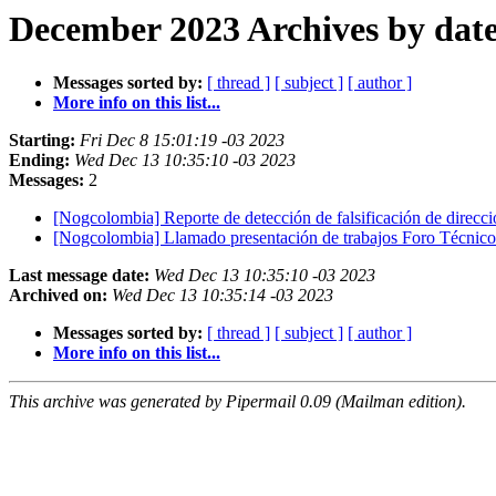
December 2023 Archives by dat
Messages sorted by:
[ thread ]
[ subject ]
[ author ]
More info on this list...
Starting:
Fri Dec 8 15:01:19 -03 2023
Ending:
Wed Dec 13 10:35:10 -03 2023
Messages:
2
[Nogcolombia] Reporte de detección de falsificación de dire
[Nogcolombia] Llamado presentación de trabajos Foro Técn
Last message date:
Wed Dec 13 10:35:10 -03 2023
Archived on:
Wed Dec 13 10:35:14 -03 2023
Messages sorted by:
[ thread ]
[ subject ]
[ author ]
More info on this list...
This archive was generated by Pipermail 0.09 (Mailman edition).