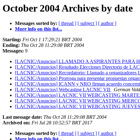
October 2004 Archives by date
Messages sorted by:
[ thread ]
[ subject ]
[ author ]
More info on this list...
Starting:
Fri Oct 1 17:29:21 BRT 2004
Ending:
Thu Oct 28 11:29:08 BRT 2004
Messages:
9
[LACNIC/Anuncios] LLAMADO A ASPIRANTES PARA 
[LACNIC/Anuncios] Resultado Elecciones Directorio de L
[LACNIC/Anuncios] Recordatorio: Llamado a organizadores 
[LACNIC/Anuncios] Prorroga para presentar propuestas organ
[LACNIC/Anuncios] ICANN y NRO firman acuerdo concernie
[LACNIC/Anuncios] Webcasting LACNIC VII
German Vald
[LACNIC/Anuncios] LACNIC VII WEBCASTING MART
[LACNIC/Anuncios] LACNIC VII WEBCASTING MIER
[LACNIC/Anuncios] LACNIC VII WEBCASTING JUEVE
Last message date:
Thu Oct 28 11:29:08 BRT 2004
Archived on:
Fri Jul 28 10:52:57 BRT 2017
Messages sorted by:
[ thread ]
[ subject ]
[ author ]
More info on this list...