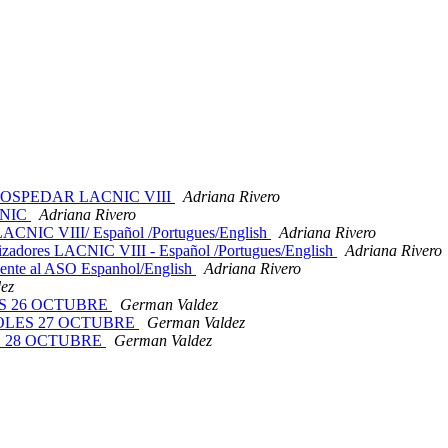
HOSPEDAR LACNIC VIII
Adriana Rivero
ACNIC
Adriana Rivero
LACNIC VIII/ Español /Portugues/English
Adriana Rivero
izadores LACNIC VIII - Español /Portugues/English
Adriana Rivero
nte al ASO Espanhol/English
Adriana Rivero
ez
ES 26 OCTUBRE
German Valdez
COLES 27 OCTUBRE
German Valdez
S 28 OCTUBRE
German Valdez