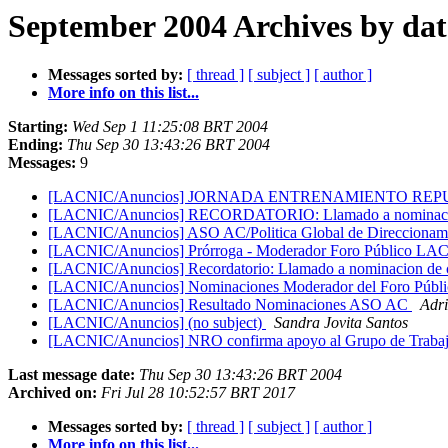
September 2004 Archives by dat
Messages sorted by:
[ thread ]
[ subject ]
[ author ]
More info on this list...
Starting:
Wed Sep 1 11:25:08 BRT 2004
Ending:
Thu Sep 30 13:43:26 BRT 2004
Messages:
9
[LACNIC/Anuncios] JORNADA ENTRENAMIENTO RE
[LACNIC/Anuncios] RECORDATORIO: Llamado a nominacion
[LACNIC/Anuncios] ASO AC/Politica Global de Direccionam
[LACNIC/Anuncios] Prórroga - Moderador Foro Público L
[LACNIC/Anuncios] Recordatorio: Llamado a nominacion de 
[LACNIC/Anuncios] Nominaciones Moderador del Foro Púb
[LACNIC/Anuncios] Resultado Nominaciones ASO AC
Adri
[LACNIC/Anuncios] (no subject)
Sandra Jovita Santos
[LACNIC/Anuncios] NRO confirma apoyo al Grupo de Trabajo
Last message date:
Thu Sep 30 13:43:26 BRT 2004
Archived on:
Fri Jul 28 10:52:57 BRT 2017
Messages sorted by:
[ thread ]
[ subject ]
[ author ]
More info on this list...