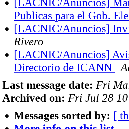
[LACNIC/Anuncios] Mater
Publicas para el Gob. El
[LACNIC/Anuncios] Inv
Rivero
[LACNIC/Anuncios] Aviso
Directorio de ICANN
A
Last message date:
Fri Ma
Archived on:
Fri Jul 28 1
Messages sorted by:
[ t
More info on this list...