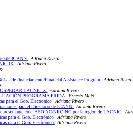
torio de ICANN
Adriana Rivero
CNIC IX
Adriana Rivero
ro
sas de financiamento/Financial Assistance Program
Adriana Rivero
o
 HOSPEDAR LACNIC X
Adriana Rivero
VALUACIÓN PROGRAMA FRIDA
Ernesto Majó
as para el Gob. Electronico
Adriana Rivero
aciones para el Directorio de ICANN
Adriana Rivero
representante en el ASO AC/NRO NC por la region de LACNIC
Adr
cas para el Gob. Electrónico
Adriana Rivero
cas para el Gob. Electrónico
Adriana Rivero