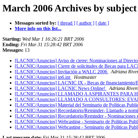
March 2006 Archives by subject
Messages sorted by:
[ thread ]
[ author ]
[ date ]
More info on this list...
Starting:
Wed Mar 1 16:26:21 BRT 2006
Ending:
Fri Mar 31 15:28:42 BRT 2006
Messages:
13
[LACNIC/Anuncios] Aviso de cierre: Nominaciones al Direc
[LACNIC/Anuncios] Cierre de solicitudes de Becas para LA
[LACNIC/Anuncios] Invitación a WALC 2006
Adriana Rive
[LACNIC/Anuncios] ip6.int
Hostmaster
[LACNIC/Anuncios] LACNIC IX - Becas de financiamiento/Bol
[LACNIC/Anuncios] LACNIC News Online!
Adriana River
[LACNIC/Anuncios] LLAMADO A ASPIRANTES PARA
[LACNIC/Anuncios] LLAMADO A CONSULTORES: E
[LACNIC/Anuncios] Material del Seminario de Politicas Public
[LACNIC/Anuncios] Recordatorio/Reminder- Llamado a nomin
[LACNIC/Anuncios] Recordatorio/Reminder - Nominaciones 
[LACNIC/Anuncios] Webcasting - Seminario de Politicas Publi
[LACNIC/Anuncios] Webcasting - Seminario de Politicas Publi
Last message date:
Fri Mar 31 15:28:42 BRT 2006