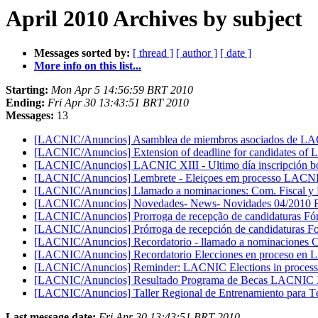
April 2010 Archives by subject
Messages sorted by:
[ thread ]
[ author ]
[ date ]
More info on this list...
Starting:
Mon Apr 5 14:56:59 BRT 2010
Ending:
Fri Apr 30 13:43:51 BRT 2010
Messages:
13
[LACNIC/Anuncios] Asamblea de miembros asociados de
[LACNIC/Anuncios] Extension of deadline for candidates o
[LACNIC/Anuncios] LACNIC XIII - Ultimo día inscripción bonif
[LACNIC/Anuncios] Lembrete - Eleiçoes em processo LAC
[LACNIC/Anuncios] Llamado a nominaciones: Com. Fiscal y E
[LACNIC/Anuncios] Novedades- News- Novidades 04/2010
[LACNIC/Anuncios] Prorroga de recepção de candidaturas F
[LACNIC/Anuncios] Prórroga de recepción de candidaturas F
[LACNIC/Anuncios] Recordatorio - llamado a nominaciones Co
[LACNIC/Anuncios] Recordatorio Elecciones en proceso e
[LACNIC/Anuncios] Reminder: LACNIC Elections in proces
[LACNIC/Anuncios] Resultado Programa de Becas LACNIC X
[LACNIC/Anuncios] Taller Regional de Entrenamiento para Té
Last message date:
Fri Apr 30 13:43:51 BRT 2010