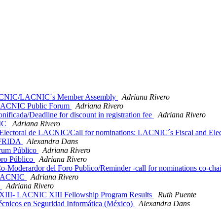
 LACNIC/LACNIC´s Member Assembly
Adriana Rivero
f LACNIC Public Forum
Adriana Rivero
icada/Deadline for discount in registration fee
Adriana Rivero
NIC
Adriana Rivero
lectoral de LACNIC/Call for nominations: LACNIC´s Fiscal and Ele
 FRIDA
Alexandra Dans
órum Público
Adriana Rivero
oro Público
Adriana Rivero
-Moderardor del Foro Publico/Reminder -call for nominations co-cha
n LACNIC
Adriana Rivero
s
Adriana Rivero
III- LACNIC XIII Fellowship Program Results
Ruth Puente
cnicos en Seguridad Informática (México)
Alexandra Dans