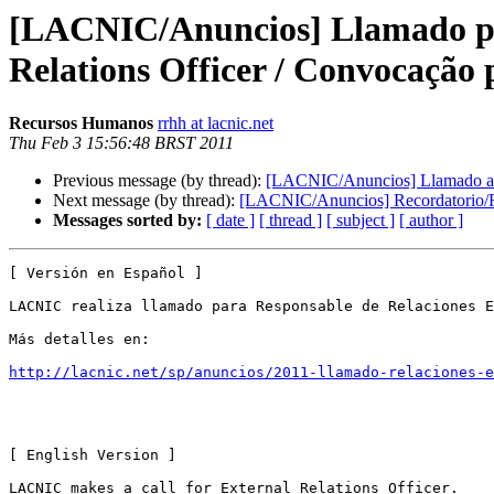
[LACNIC/Anuncios] Llamado para
Relations Officer / Convocação 
Recursos Humanos
rrhh at lacnic.net
Thu Feb 3 15:56:48 BRST 2011
Previous message (by thread):
[LACNIC/Anuncios] Llamado a Ge
Next message (by thread):
[LACNIC/Anuncios] Recordatorio/Re
Messages sorted by:
[ date ]
[ thread ]
[ subject ]
[ author ]
[ Versión en Español ]

LACNIC realiza llamado para Responsable de Relaciones E
Más detalles en:

http://lacnic.net/sp/anuncios/2011-llamado-relaciones-e
[ English Version ]

LACNIC makes a call for External Relations Officer.
