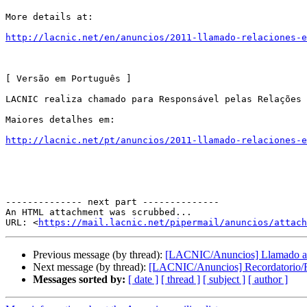
More details at:

http://lacnic.net/en/anuncios/2011-llamado-relaciones-e
[ Versão em Português ]

LACNIC realiza chamado para Responsável pelas Relações 
Maiores detalhes em:

http://lacnic.net/pt/anuncios/2011-llamado-relaciones-e
-------------- next part --------------

An HTML attachment was scrubbed...

URL: <
https://mail.lacnic.net/pipermail/anuncios/attac
Previous message (by thread):
[LACNIC/Anuncios] Llamado a Ge
Next message (by thread):
[LACNIC/Anuncios] Recordatorio/Re
Messages sorted by:
[ date ]
[ thread ]
[ subject ]
[ author ]