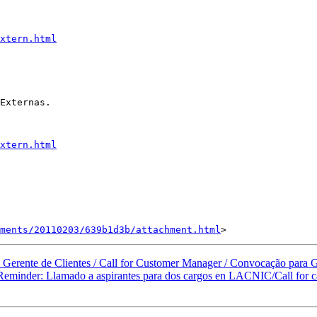
xtern.html
Externas.

xtern.html
hments/20110203/639b1d3b/attachment.html
rente de Clientes / Call for Customer Manager / Convocação para Ge
minder: Llamado a aspirantes para dos cargos en LACNIC/Call for c