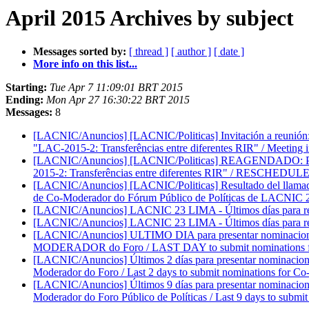
April 2015 Archives by subject
Messages sorted by:
[ thread ]
[ author ]
[ date ]
More info on this list...
Starting:
Tue Apr 7 11:09:01 BRT 2015
Ending:
Mon Apr 27 16:30:22 BRT 2015
Messages:
8
[LACNIC/Anuncios] [LACNIC/Politicas] Invitación a reunión: P
"LAC-2015-2: Transferências entre diferentes RIR" / Meeting i
[LACNIC/Anuncios] [LACNIC/Politicas] REAGENDADO: Prese
2015-2: Transferências entre diferentes RIR" / RESCHEDULED
[LACNIC/Anuncios] [LACNIC/Politicas] Resultado del llamado 
de Co-Moderador do Fórum Público de Políticas de LACNIC 20
[LACNIC/Anuncios] LACNIC 23 LIMA - Últimos días para reser
[LACNIC/Anuncios] LACNIC 23 LIMA - Últimos días para reser
[LACNIC/Anuncios] ULTIMO DIA para presentar nominaciones
MODERADOR do Foro / LAST DAY to submit nominations for
[LACNIC/Anuncios] Últimos 2 días para presentar nominaciones 
Moderador do Foro / Last 2 days to submit nominations for Co
[LACNIC/Anuncios] Últimos 9 días para presentar nominaciones 
Moderador do Foro Público de Políticas / Last 9 days to submi