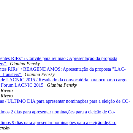
ntes RIRs" / Convite para reunião : Apresentação da proposta
ers"
Gianina Pensky
rentes RIRs" / REAGENDAMOS: Apresentação da proposta "LAC-
 Transfers"
Gianina Pensky
 de LACNIC 2015 / Resultado da convocatória para ocupar o cargo
olicy Forum LACNIC 2015
Gianina Pensky
 Rivero
 Rivero
 / ULTIMO DIA para apresentar nominações para a eleição de CO-
imos 2 dias para apresentar nominações para a eleição de Co-
timos 9 dias para apresentar nominações para a eleição de,Co-
ensky