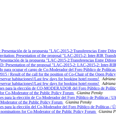
resentación de la propuesta "LAC-2015-2:Transferencias Entre Difere
nvitation: Presentation of the proposal "LAC-2015-2: Inter-RIR Transf
ntación de la propuesta "LAC-2015-2:Transferencias Entre Dife
: Presentation of the proposal "LAC-2015-2: LAC-2015-2: Inter-RIR
para ocupar el cargo de Co-Moderador del Foro Público de Políticas
15 / Result of the call for the position of Co-Chair of the Open P
var habitaciones!/Last few days for booking hotel rooms!
Adriana
var habitaciones!/Last few days for booking hotel rooms!
Adriana
 para la elección de CO-MODERADOR del Foro Público de Políticas
 Co-Moderator of the Public Policy Forum
Gianina Pensky
para la elección de Co-Moderador del Foro Público de Políticas / Ult
-Moderator of the Public Policy Forum
Gianina Pensky
para la elección del Co-Moderador del Foro Público de Políticas / Úl
t nominations for Co-Moderator of the Public Policy Forum
Gianina P