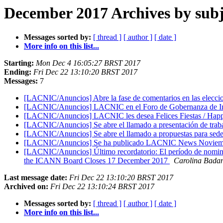
December 2017 Archives by subj
Messages sorted by:
[ thread ]
[ author ]
[ date ]
More info on this list...
Starting:
Mon Dec 4 16:05:27 BRST 2017
Ending:
Fri Dec 22 13:10:20 BRST 2017
Messages:
7
[LACNIC/Anuncios] Abre la fase de comentarios en las elecc
[LACNIC/Anuncios] LACNIC en el Foro de Gobernanza de Inte
[LACNIC/Anuncios] LACNIC les desea Felices Fiestas / H
[LACNIC/Anuncios] Se abre el llamado a presentación de traba
[LACNIC/Anuncios] Se abre el llamado a propuestas para sed
[LACNIC/Anuncios] Se ha publicado LACNIC News Noviem
[LACNIC/Anuncios] Último recordatorio: El período de nominac
the ICANN Board Closes 17 December 2017
Carolina Bada
Last message date:
Fri Dec 22 13:10:20 BRST 2017
Archived on:
Fri Dec 22 13:10:24 BRST 2017
Messages sorted by:
[ thread ]
[ author ]
[ date ]
More info on this list...