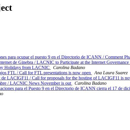
ect
iones para ocupar el puesto 9 en el Directorio de ICANN / Comment 
rnet de Ginebra / LACNIC to Participate at the Internet Governanc
appy Holidays from LACNIC
Carolina Badano
jos FTL / Call for FTL presentations is now open
Ana Laura Suarez
e de LACIGF11 / Call for proposals for the hosting of LACIGF11 is 
bre / LACNIC News November is out
Carolina Badano
iones para el Puesto 9 en el Directorio de ICANN cierra el 17 de dic
no