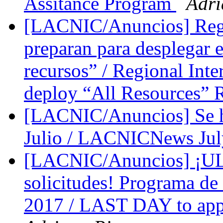
Assitance Program
Adri
[LACNIC/Anuncios] Regis
preparan para desplegar e
recursos” / Regional Inte
deploy “All Resources” 
[LACNIC/Anuncios] Se 
Julio / LACNICNews Jul
[LACNIC/Anuncios] ¡UL
solicitudes! Programa
2017 / LAST DAY to appl