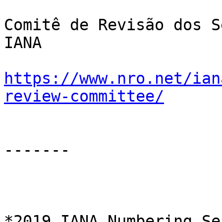
Comitê de Revisão dos S
IANA

https://www.nro.net/ian
review-committee/
-------

*2019 IANA Numbering Se