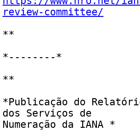
https://www.nro.net/ian
review-committee/
**

*--------*

**

*Publicação do Relatóri
dos Serviços de 

Numeração da IANA *
