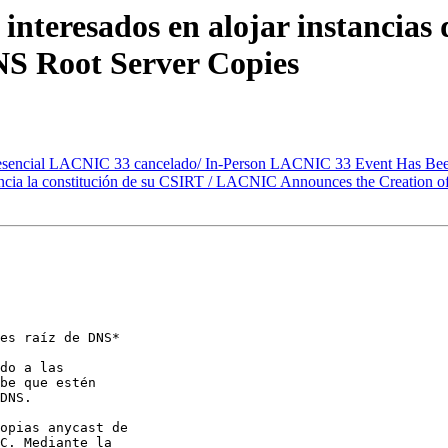
eresados en alojar instancias d
DNS Root Server Copies
sencial LACNIC 33 cancelado/ In-Person LACNIC 33 Event Has Be
 la constitución de su CSIRT / LACNIC Announces the Creation of
es raíz de DNS*

do a las 

be que estén 

DNS.

opias anycast de 

C. Mediante la 
