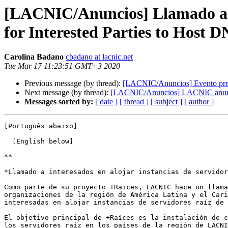
[LACNIC/Anuncios] Llamado a int
for Interested Parties to Host 
Carolina Badano
cbadano at lacnic.net
Tue Mar 17 11:23:51 GMT+3 2020
Previous message (by thread):
[LACNIC/Anuncios] Evento pre
Next message (by thread):
[LACNIC/Anuncios] LACNIC anuncia
Messages sorted by:
[ date ]
[ thread ]
[ subject ]
[ author ]
[Português abaixo]

  [English below]

**

*Llamado a interesados en alojar instancias de servidor
Como parte de su proyecto +Raices, LACNIC hace un llama
organizaciones de la región de América Latina y el Cari
interesadas en alojar instancias de servidores raíz de 
El objetivo principal de +Raíces es la instalación de c
los servidores raíz en los países de la región de LACNI