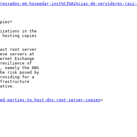
ressados-em-hospedar-inst%C3%A2ncias-de-servidores-raiz-
pies*

izations in the 

 hosting copies 

ast root server 

ese servers at 

ernet Exchange 

resilience of 

, namely the DNS 

he risk posed by 

roviding for a 

frastructure 

ative.

ed-parties-to-host-dns-root-server-copies
>
