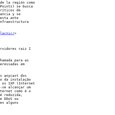
de la región como 

Points) se busca 

ríticos de 

ancia y se 

esta ante 

nfraestructura 

lacnic/
>

rvidores raiz I 

hamada para as 

eressadas em 

s anycast dos 

o da instalação 

 os IXP (Internet 

-se alcançar um 

ternet como é o 

é reduzida, 

e DDoS ou 

es alguns 
