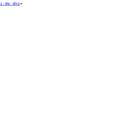
i-do-dns
>
