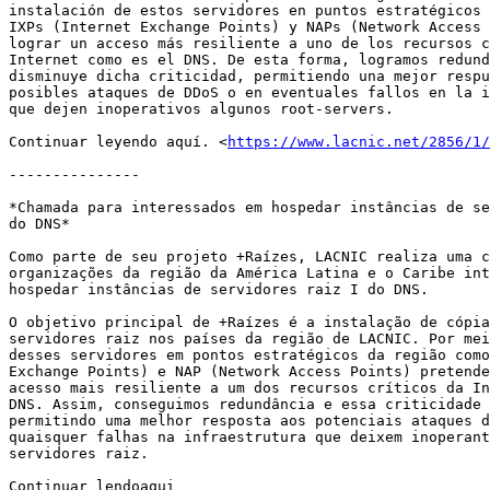
instalación de estos servidores en puntos estratégicos 
IXPs (Internet Exchange Points) y NAPs (Network Access 
lograr un acceso más resiliente a uno de los recursos c
Internet como es el DNS. De esta forma, logramos redund
disminuye dicha criticidad, permitiendo una mejor respu
posibles ataques de DDoS o en eventuales fallos en la i
que dejen inoperativos algunos root-servers.

Continuar leyendo aquí. <
https://www.lacnic.net/2856/1/
---------------

*Chamada para interessados em hospedar instâncias de se
do DNS*

Como parte de seu projeto +Raízes, LACNIC realiza uma c
organizações da região da América Latina e o Caribe int
hospedar instâncias de servidores raiz I do DNS.

O objetivo principal de +Raízes é a instalação de cópia
servidores raiz nos países da região de LACNIC. Por mei
desses servidores em pontos estratégicos da região como
Exchange Points) e NAP (Network Access Points) pretende
acesso mais resiliente a um dos recursos críticos da In
DNS. Assim, conseguimos redundância e essa criticidade 
permitindo uma melhor resposta aos potenciais ataques d
quaisquer falhas na infraestrutura que deixem inoperant
servidores raiz.

Continuar lendoaqui 
