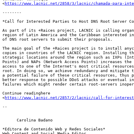
<
https://www.lacnic.net/2858/3/lacnic/chamada-para-inte
--------

*Call for Interested Parties to Host DNS Root Server Co
As part of its +Raices project, LACNIC is calling organ
region of Latin America and the Caribbean interested in
of DNS root servers to submit their proposals.

The main goal of the +Raices project is to install anyc
copies in countries of the LACNIC region. Installing th
strategic locations around the region such as IXPs (Int
Points) and NAPs (Network Access Points) increases the 
access to one of the Internet's most critical resources
root. In doing so, we achieve redundancy and mitigate t
a potential failure of these critical resources, thus p
better response to possible DDoS attacks or eventual in
failures which might render certain root-servers inoper
Continue readinghere 

<
https://www.lacnic.net/2857/2/lacnic/call-for-interest
-- 

      Carolina Badano

*Editora de Contenido Web y Redes Sociales*

Web Content and Social Media Editor
