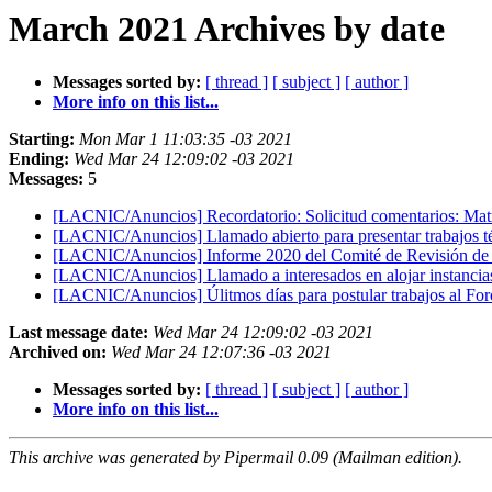
March 2021 Archives by date
Messages sorted by:
[ thread ]
[ subject ]
[ author ]
More info on this list...
Starting:
Mon Mar 1 11:03:35 -03 2021
Ending:
Wed Mar 24 12:09:02 -03 2021
Messages:
5
[LACNIC/Anuncios] Recordatorio: Solicitud comentarios: M
[LACNIC/Anuncios] Llamado abierto para presentar trabajos
[LACNIC/Anuncios] Informe 2020 del Comité de Revisión de 
[LACNIC/Anuncios] Llamado a interesados en alojar instancia
[LACNIC/Anuncios] Úlitmos días para postular trabajos al 
Last message date:
Wed Mar 24 12:09:02 -03 2021
Archived on:
Wed Mar 24 12:07:36 -03 2021
Messages sorted by:
[ thread ]
[ subject ]
[ author ]
More info on this list...
This archive was generated by Pipermail 0.09 (Mailman edition).