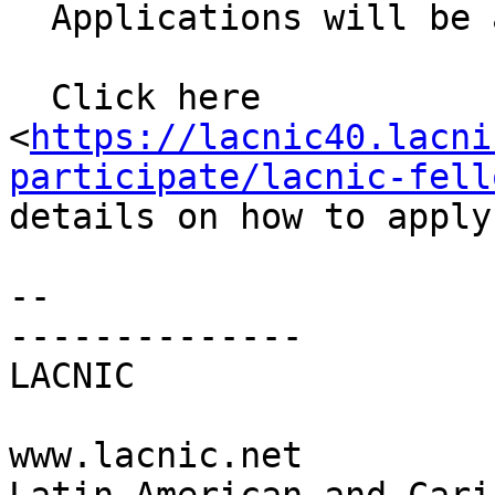
  Applications will be accepted until 19 October.

  Click here 

<
https://lacnic40.lacni
participate/lacnic-fell
details on how to apply
-- 

--------------

LACNIC

www.lacnic.net
