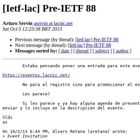
[Ietf-lac] Pre-IETF 88
Arturo Servin
aservin at lacnic.net
Sat Oct 5 12:23:38 BRT 2013
Previous message (by thread):
[Ietf-lac] Pre-IETF 88
Next message (by thread):
[Ietf-lac] Pre-IETF 88
Messages sorted by:
[ date ]
[ thread ]
[ subject ]
[ author ]
	Estaba pensando poner una entrada para este evento en:

https://eventos.lacnic.net/
	No para el registro sino para promocionar el evento mas alla de esta lista.

	Les parece?

	Si les parece y ya hay alguna agenda de presentaciones me la pueden

enviar y lo incluyo en la descripción del evento.

Slds

as

On 10/2/13 6:44 PM, Alvaro Retana (aretana) wrote:

>