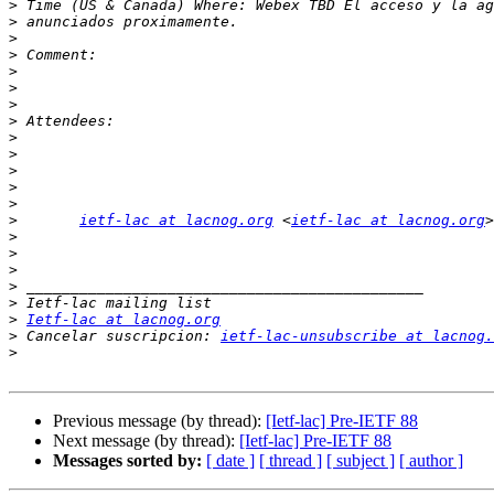
>
>
>
>
>
>
>
>
>
>
>
>
>
>
ietf-lac at lacnog.org
 <
ietf-lac at lacnog.org
>
>
>
>
>
>
Ietf-lac at lacnog.org
>
 Cancelar suscripcion: 
ietf-lac-unsubscribe at lacnog.
>
Previous message (by thread):
[Ietf-lac] Pre-IETF 88
Next message (by thread):
[Ietf-lac] Pre-IETF 88
Messages sorted by:
[ date ]
[ thread ]
[ subject ]
[ author ]