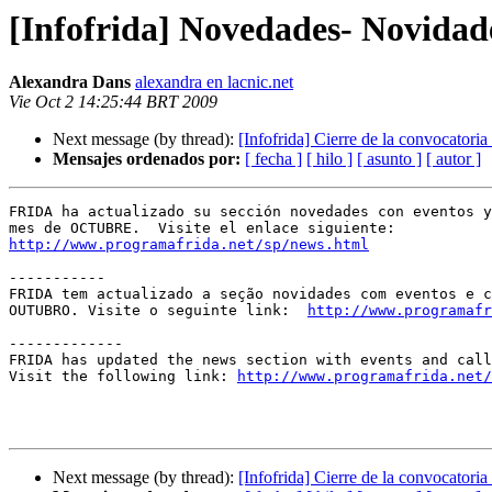
[Infofrida] Novedades- Novida
Alexandra Dans
alexandra en lacnic.net
Vie Oct 2 14:25:44 BRT 2009
Next message (by thread):
[Infofrida] Cierre de la convocatori
Mensajes ordenados por:
[ fecha ]
[ hilo ]
[ asunto ]
[ autor ]
FRIDA ha actualizado su sección novedades con eventos y
http://www.programafrida.net/sp/news.html
-----------

FRIDA tem actualizado a seção novidades com eventos e c
OUTUBRO. Visite o seguinte link:  
http://www.programafr
-------------

FRIDA has updated the news section with events and call
Visit the following link: 
http://www.programafrida.net/
Next message (by thread):
[Infofrida] Cierre de la convocatori