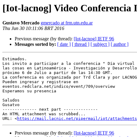
[Iot-lacnog] Video Conferenci
Gustavo Mercado
gmercado at frm.utn.edu.ar
Thu Jun 30 10:11:06 BRT 2016
Previous message (by thread):
[Iot-lacnog] IETF 96
Messages sorted by:
[ date ]
[ thread ]
[ subject ]
[ author ]
Estimados.

Los invito a participar a la conferencia " Día virtual 
las cosas en Latinoamérica - Investigación y Desarrollo
próximo 6 de Julio a partir de las 14:30 GMT.

La conferencia es organizada por Trd Clara y por LACNOG

Pueden ingresar y registrase en

eventos.redclara.net/indico/event/709/overview

Esperamos su presencia

Saludos

Gusatvo

-------------- next part --------------

An HTML attachment was scrubbed...

URL: <
https://mail.lacnic.net/pipermail/iot/attachments
Previous message (by thread):
[Iot-lacnog] IETF 96