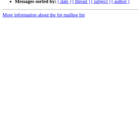
Messages sorted by:
[ date ]
[ thread ]
[ subject ]
[ author ]
More information about the Iot mailing list