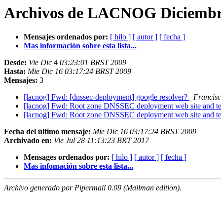
Archivos de LACNOG Diciembre
Mensajes ordenados por:
[ hilo ]
[ autor ]
[ fecha ]
Mas información sobre esta lista...
Desde:
Vie Dic 4 03:23:01 BRST 2009
Hasta:
Mie Dic 16 03:17:24 BRST 2009
Mensajes:
3
[lacnog] Fwd: [dnssec-deployment] google resolver?
Francisc
[lacnog] Fwd: Root zone DNSSEC deployment web site and tec
[lacnog] Fwd: Root zone DNSSEC deployment web site and tec
Fecha del último mensaje:
Mie Dic 16 03:17:24 BRST 2009
Archivado en:
Vie Jul 28 11:13:23 BRT 2017
Mensages ordenados por:
[ hilo ]
[ autor ]
[ fecha ]
Mas infomación sobre esta lista...
Archivo generado por Pipermail 0.09 (Mailman edition).