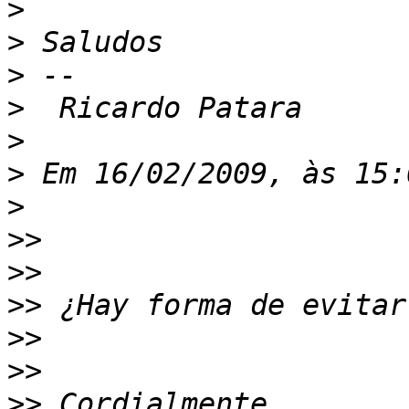
>
>
>
>
>
>
>
>>
>>
>>
>>
>>
>>