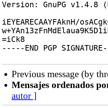
Version: GnuPG v1.4.8 (
iEYEARECAAYFAknH/osACgk
w+YAn13zFnMdElaua9K5D1i
=iCk8

-----END PGP SIGNATURE--
Previous message (by th
Mensajes ordenados po
autor ]