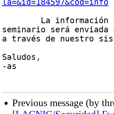
la=&id=184597&cod=info
	La información y la liga para entrar al 
seminario será enviada 
a través de nuestro sis
Saludos,

-as

Previous message (by th