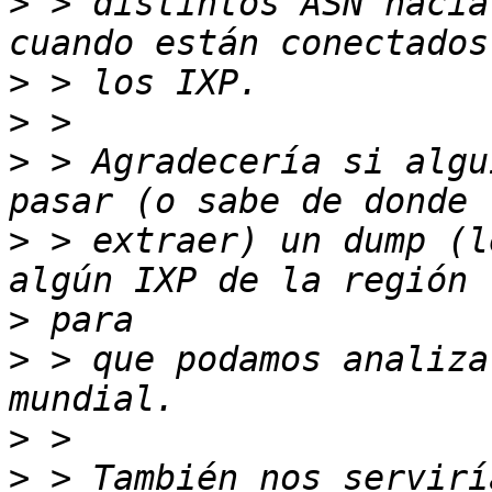
>
 > distintos ASN hacia
>
>
>
 > Agradecería si algu
>
 > extraer) un dump (l
>
>
 > que podamos analiza
>
>
 > También nos servirí