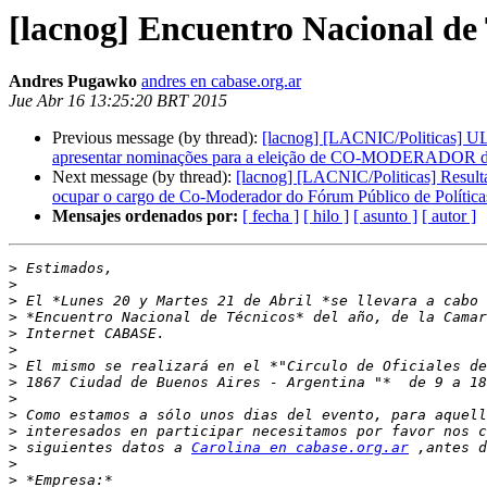
[lacnog] Encuentro Nacional de
Andres Pugawko
andres en cabase.org.ar
Jue Abr 16 13:25:20 BRT 2015
Previous message (by thread):
[lacnog] [LACNIC/Politicas] U
apresentar nominações para a eleição de CO-MODERADOR do 
Next message (by thread):
[lacnog] [LACNIC/Politicas] Result
ocupar o cargo de Co-Moderador do Fórum Público de Política
Mensajes ordenados por:
[ fecha ]
[ hilo ]
[ asunto ]
[ autor ]
>
>
>
>
>
>
>
>
>
>
>
>
 siguientes datos a 
Carolina en cabase.org.ar
>
>