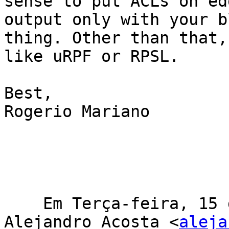
sense to put ACLs on ed
output only with your b
thing. Other than that,
like uRPF or RPSL. 

Best,

Rogerio Mariano

    Em Terça-feira, 15 de Dezembro de 2015 11:31, 
Alejandro Acosta <
aleja