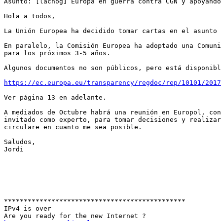
Asunto: [lacnog] Europa en guerra contra CGN y apoyando
Hola a todos,

La Unión Europea ha decidido tomar cartas en el asunto 
En paralelo, la Comisión Europea ha adoptado una Comuni
para los próximos 3-5 años.

Algunos documentos no son públicos, pero está disponibl
https://ec.europa.eu/transparency/regdoc/rep/10101/2017
Ver página 13 en adelante.

A mediados de Octubre habrá una reunión en Europol, con
invitado como experto, para tomar decisiones y realizar
circulare en cuanto me sea posible.

Saludos,

Jordi

**********************************************

IPv4 is over
