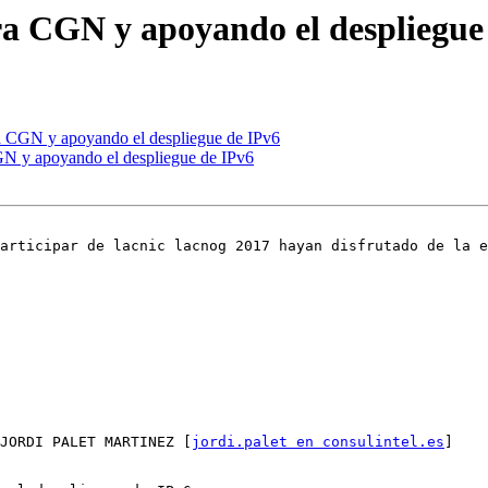
ra CGN y apoyando el despliegue
ra CGN y apoyando el despliegue de IPv6
GN y apoyando el despliegue de IPv6
articipar de lacnic lacnog 2017 hayan disfrutado de la e
JORDI PALET MARTINEZ [
jordi.palet en consulintel.es
]
