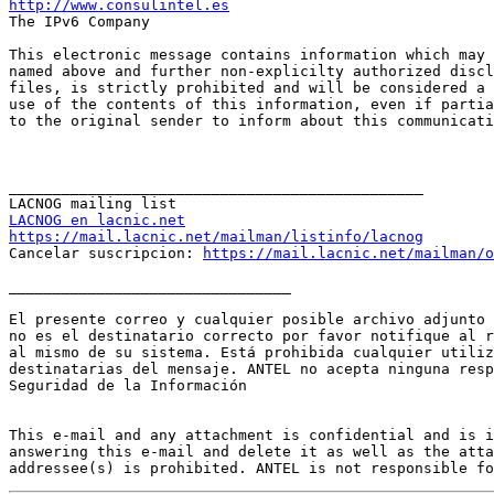
http://www.consulintel.es

The IPv6 Company

This electronic message contains information which may 
named above and further non-explicilty authorized discl
files, is strictly prohibited and will be considered a 
use of the contents of this information, even if partia
to the original sender to inform about this communicati
_______________________________________________

LACNOG en lacnic.net
https://mail.lacnic.net/mailman/listinfo/lacnog

Cancelar suscripcion: 
https://mail.lacnic.net/mailman/o
________________________________

El presente correo y cualquier posible archivo adjunto 
no es el destinatario correcto por favor notifique al r
al mismo de su sistema. Está prohibida cualquier utiliz
destinatarias del mensaje. ANTEL no acepta ninguna resp
Seguridad de la Información

This e-mail and any attachment is confidential and is i
answering this e-mail and delete it as well as the atta