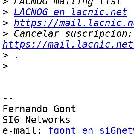
>
>
LACNOG en lacnic.net
>
https://mail.lacnic.n
>
 Ca
https://mail.lacnic.net
>
>
-- 

Fernando Gont

SI6 Networks

e-mail: 
fgont en si6net