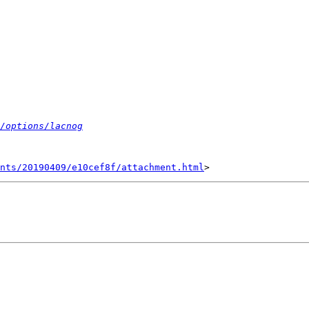
/options/lacnog
nts/20190409/e10cef8f/attachment.html