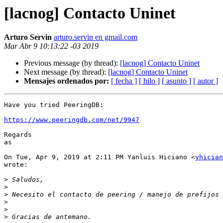
[lacnog] Contacto Uninet
Arturo Servin
arturo.servin en gmail.com
Mar Abr 9 10:13:22 -03 2019
Previous message (by thread):
[lacnog] Contacto Uninet
Next message (by thread):
[lacnog] Contacto Uninet
Mensajes ordenados por:
[ fecha ]
[ hilo ]
[ asunto ]
[ autor ]
Have you tried PeeringDB:

https://www.peeringdb.com/net/9947
Regards

as

On Tue, Apr 9, 2019 at 2:11 PM Yanluis Hiciano <
yhician
wrote:

>
>
>
>
>
>