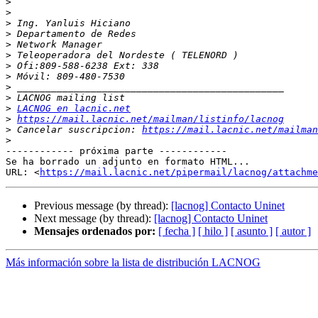
>
>
>
>
>
>
>
>
>
>
>
LACNOG en lacnic.net
>
https://mail.lacnic.net/mailman/listinfo/lacnog
>
 Cancelar suscripcion: 
https://mail.lacnic.net/mailman
>
------------ próxima parte ------------

Se ha borrado un adjunto en formato HTML...

URL: <
https://mail.lacnic.net/pipermail/lacnog/attachme
Previous message (by thread):
[lacnog] Contacto Uninet
Next message (by thread):
[lacnog] Contacto Uninet
Mensajes ordenados por:
[ fecha ]
[ hilo ]
[ asunto ]
[ autor ]
Más información sobre la lista de distribución LACNOG