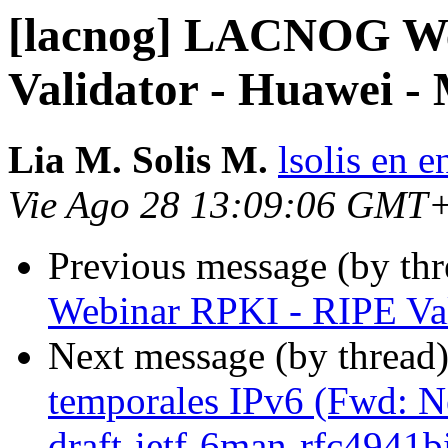
[lacnog] LACNOG We
Validator - Huawei - 
Lia M. Solis M.
lsolis en e
Vie Ago 28 13:09:06 GMT
Previous message (by th
Webinar RPKI - RIPE Val
Next message (by thread
temporales IPv6 (Fwd: Ne
draft-ietf-6man-rfc4941bi