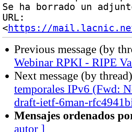
Se ha borrado un adjunt
URL: 
<
https://mail.lacnic.ne
Previous message (by th
Webinar RPKI - RIPE Val
Next message (by thread
temporales IPv6 (Fwd: Ne
draft-ietf-6man-rfc4941bi
Mensajes ordenados po
autor ]