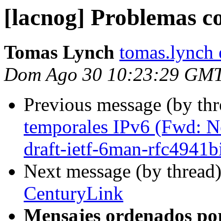
[lacnog] Problemas 
Tomas Lynch
tomas.lynch
Dom Ago 30 10:23:29 GM
Previous message (by th
temporales IPv6 (Fwd: Ne
draft-ietf-6man-rfc4941bi
Next message (by thread
CenturyLink
Mensajes ordenados po