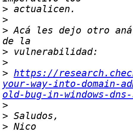
>
>
>
 Acá les dejo otro aná
>
>
>
https://research.chec
your-way-into-domain-ad
old-bug-in-windows-dns-
>
>
>