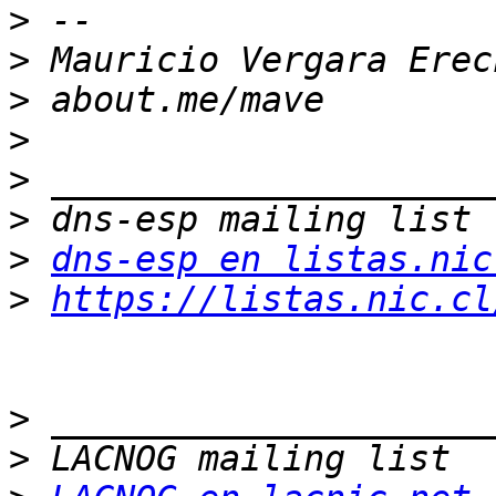
>
>
>
>
>
>
>
dns-esp en listas.nic
>
https://listas.nic.cl
>
>