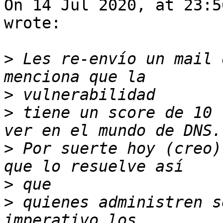
On 14 Jul 2020, at 23:5
wrote:

>
 Les re-envío un mail 
>
>
 tiene un score de 10 
>
 Por suerte hoy (creo)
>
>
 quienes administren s