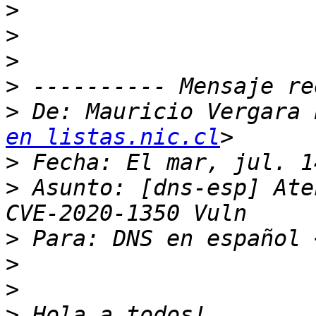
>
>
>
>
>
 De: Mauricio Vergara 
en listas.nic.cl
>
>
 Asunto: [dns-esp] Ate
>
 Para: DNS en español 
>
>
>