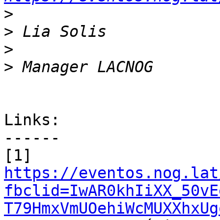
>
>
>
>
Links:

------

https://eventos.nog.lat
fbclid=IwAR0khIiXX_50vE
T79HmxVmUOehiWcMUXXhxUg