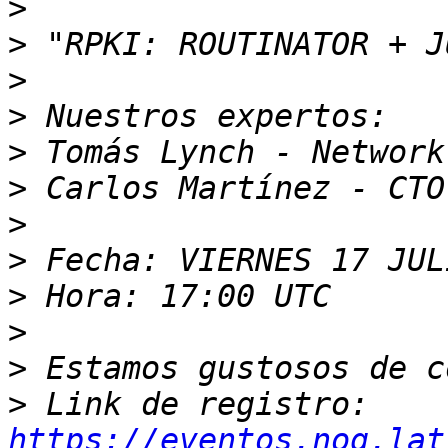
>
>
>
>
>
>
>
>
>
>
>
>
 Link de registro: 
https://eventos.nog.lat