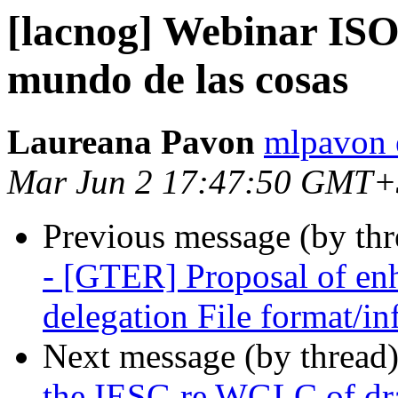
[lacnog] Webinar ISO
mundo de las cosas
Laureana Pavon
mlpavon 
Mar Jun 2 17:47:50 GMT+
Previous message (by th
- [GTER] Proposal of e
delegation File format/in
Next message (by thread
the IESG re WGLC of draf