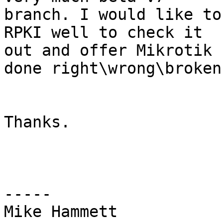
branch. I would like to
RPKI well to check it 

out and offer Mikrotik 
done right\wrong\broken.
Thanks.

-----

Mike Hammett
