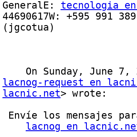
GeneralE: 
tecnologia en
44690617W: +595 991 389
(jgcotua)

lacnog-request en lacni
lacnic.net
> wrote:  

 Envíe los mensajes para la lista LACNOG a

lacnog en lacnic.ne