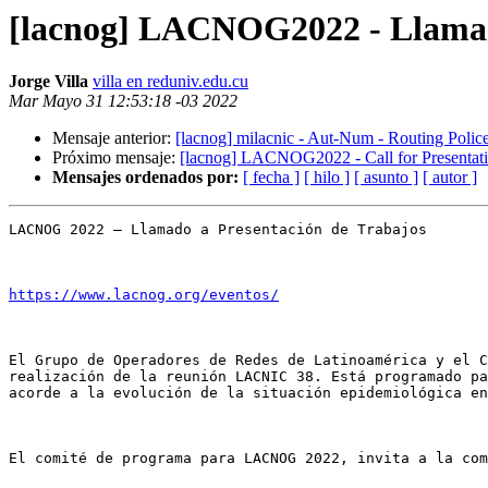
[lacnog] LACNOG2022 - Llamado
Jorge Villa
villa en reduniv.edu.cu
Mar Mayo 31 12:53:18 -03 2022
Mensaje anterior:
[lacnog] milacnic - Aut-Num - Routing Poli
Próximo mensaje:
[lacnog] LACNOG2022 - Call for Presentat
Mensajes ordenados por:
[ fecha ]
[ hilo ]
[ asunto ]
[ autor ]
LACNOG 2022 – Llamado a Presentación de Trabajos 

https://www.lacnog.org/eventos/
El Grupo de Operadores de Redes de Latinoamérica y el C
realización de la reunión LACNIC 38. Está programado pa
acorde a la evolución de la situación epidemiológica en
El comité de programa para LACNOG 2022, invita a la com