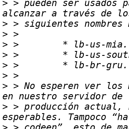
>
 > pueden ser usados p
>
>
>
>
>
>
>
 > No esperen ver los 
>
 > producción actual, 
>
 > codeen”  esto de ma