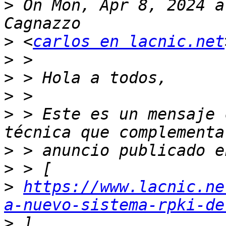
>
 On Mon, Apr 8, 2024 a
>
 <
carlos en lacnic.net
>
>
>
>
 > Este es un mensaje 
>
>
>
https://www.lacnic.ne
a-nuevo-sistema-rpki-de
>