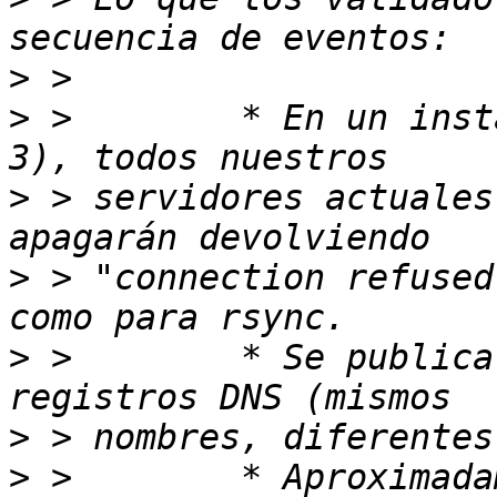
>
>
 >        * En un inst
>
 > servidores actuales
>
 > "connection refused
>
 >        * Se publica
>
>
 >        * Aproximada