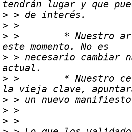
>
>
>
 >        * Nuestro ar
>
 > necesario cambiar n
>
 >        * Nuestro ce
>
>
>
>
 > Lo que los validado