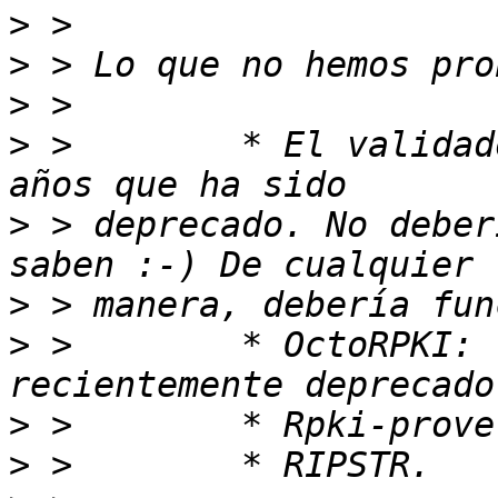
>
>
>
>
 >        * El validad
>
 > deprecado. No deber
>
>
 >        * OctoRPKI: 
>
>