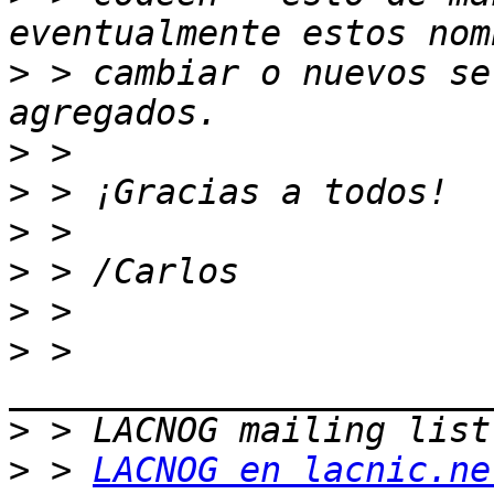
>
 > cambiar o nuevos se
>
>
>
>
>
>
 > 
>
>
 > 
LACNOG en lacnic.ne