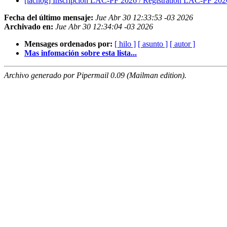
[lacnog] Inscripción LAC-PF 2026 / Registration LAC-PF 20
Fecha del último mensaje:
Jue Abr 30 12:33:53 -03 2026
Archivado en:
Jue Abr 30 12:34:04 -03 2026
Mensages ordenados por:
[ hilo ]
[ asunto ]
[ autor ]
Mas infomación sobre esta lista...
Archivo generado por Pipermail 0.09 (Mailman edition).