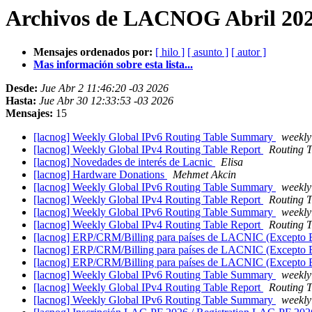
Archivos de LACNOG Abril 202
Mensajes ordenados por:
[ hilo ]
[ asunto ]
[ autor ]
Mas información sobre esta lista...
Desde:
Jue Abr 2 11:46:20 -03 2026
Hasta:
Jue Abr 30 12:33:53 -03 2026
Mensajes:
15
[lacnog] Weekly Global IPv6 Routing Table Summary
weekly
[lacnog] Weekly Global IPv4 Routing Table Report
Routing T
[lacnog] Novedades de interés de Lacnic
Elisa
[lacnog] Hardware Donations
Mehmet Akcin
[lacnog] Weekly Global IPv6 Routing Table Summary
weekly
[lacnog] Weekly Global IPv4 Routing Table Report
Routing T
[lacnog] Weekly Global IPv6 Routing Table Summary
weekly
[lacnog] Weekly Global IPv4 Routing Table Report
Routing T
[lacnog] ERP/CRM/Billing para países de LACNIC (Excepto 
[lacnog] ERP/CRM/Billing para países de LACNIC (Excepto 
[lacnog] ERP/CRM/Billing para países de LACNIC (Excepto 
[lacnog] Weekly Global IPv6 Routing Table Summary
weekly
[lacnog] Weekly Global IPv4 Routing Table Report
Routing T
[lacnog] Weekly Global IPv6 Routing Table Summary
weekly