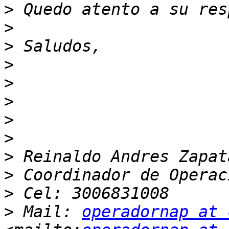
>
>
>
>
>
>
>
>
>
>
>
>
 Mail: 
operadornap at 