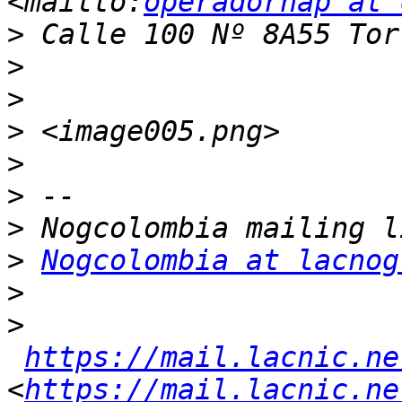
<mailto:
operadornap at 
>
>
>
>
>
>
>
>
Nogcolombia at lacnog
>
>
https://mail.lacnic.ne
<
https://mail.lacnic.ne