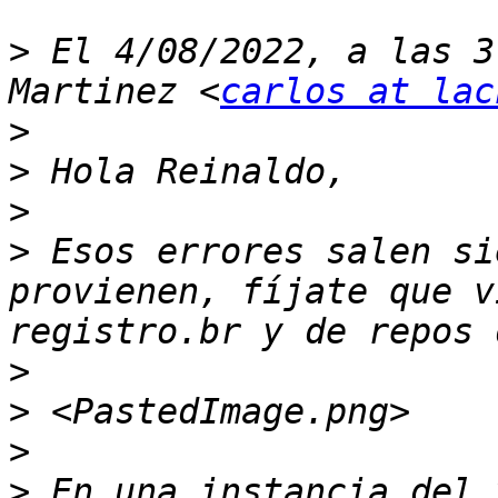
>
 El 4/08/2022, a las 3
Martinez <
carlos at lac
>
>
>
>
 Esos errores salen si
provienen, fíjate que v
>
>
>
>
 En una instancia del 