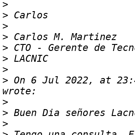
>
>
>
>
>
>
>
>
 On 6 Jul 2022, at 23:
>
>
>
>
 Tengo una consulta. E