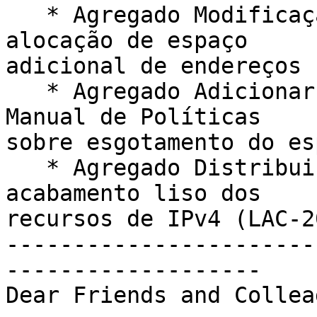
   * Agregado Modificação 2.3.4 - Políticas para a 
alocação de espaço

adicional de endereços 
   * Agregado Adicionar a linha 6 à seção 11.1 do 
Manual de Políticas

sobre esgotamento do es
   * Agregado Distribuições / Alocações para um 
acabamento liso dos

recursos de IPv4 (LAC-2
-----------------------
-------------------

Dear Friends and Collea