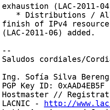
exhaustion (LAC-2011-04
   * Distributions / Allocations for a smooth 
finish of IPv4 resources
(LAC-2011-06) added.

-- 

Saludos cordiales/Cordi
Ing. Sofía Silva Berengu
PGP Key ID: 0xAAD4EB5F

Hostmaster // Registrat
LACNIC - 
http://www.lac