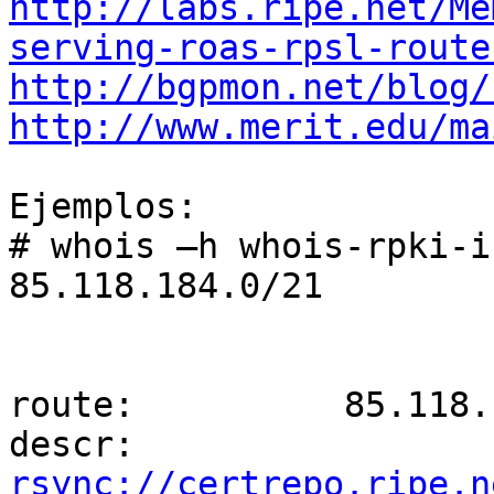
http://labs.ripe.net/Me
serving-roas-rpsl-route
http://bgpmon.net/blog/
http://www.merit.edu/ma
Ejemplos:

# whois –h whois-rpki-i
85.118.184.0/21

route:          85.118.
descr:          
rsync://certrepo.ripe.n