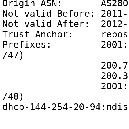
Origin ASN:       AS2800
Not valid Before: 2011-
Not valid After:  2012-
Trust Anchor:     repos
Prefixes:         2001:
/47)

                  200.7.86.0/23 (max length /24)

                  200.3.12.0/22 (max length /24)

                  2001:13c7:7002::/48 (max length 
/48)

dhcp-144-254-20-94:ndis