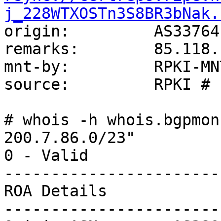
j_228WTXOSTn3S8BR3bNak.

origin:         AS33764

remarks:        85.118.
mnt-by:         RPKI-MNT
source:         RPKI # r
# whois -h whois.bgpmon
200.7.86.0/23"

0 - Valid

------------------------
ROA Details

------------------------