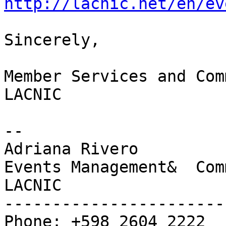
http://lacnic.net/en/ev
Sincerely,

Member Services and Com
LACNIC

-- 

Adriana Rivero

Events Management&  Com
LACNIC

------------------------
Phone: +598 2604 2222
