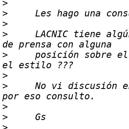
>
>
>
>
     LACNIC tiene algú
>
     posición sobre el
>
>
     No vi discusión e
>
>
>