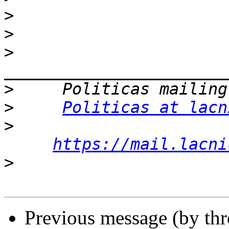
>
>
>
>
>
Politicas at lacn
>
https://mail.lacni
>
Previous message (by th