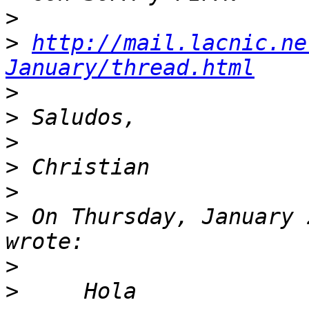
>
>
http://mail.lacnic.ne
January/thread.html
>
>
>
>
>
>
 On Thursday, January 
>
>