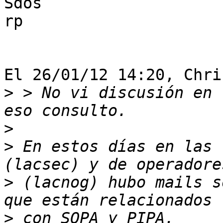
Sdos

rp

El 26/01/12 14:20, Chri
>
 > No vi discusión en 
>
>
 En estos días en las 
>
 (lacnog) hubo mails s
>