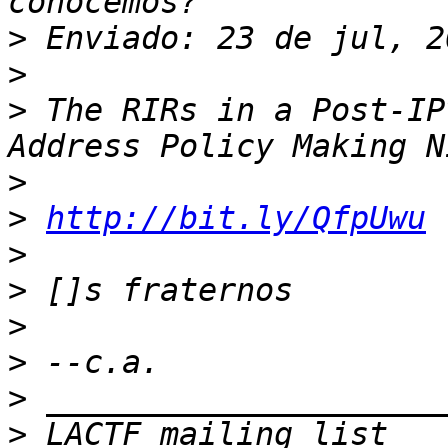
>
>
>
 The RIRs in a Post-IP
>
>
http://bit.ly/QfpUwu
>
>
>
>
>
>