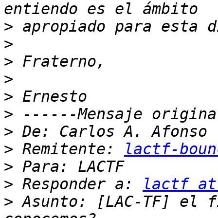
>
>
>
>
>
>
>
>
 Remitente: 
lactf-boun
>
>
 Responder a: 
lactf at
>
 Asunto: [LAC-TF] el f