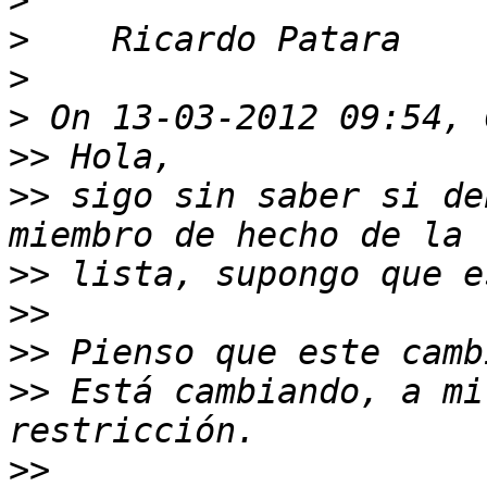
>
>
>
>
>>
>>
 sigo sin saber si de
>>
>>
>>
>>
 Está cambiando, a mi
>>