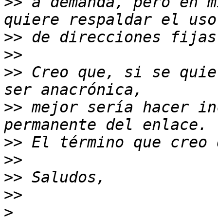
>>
 a demanda, pero en m
>>
>>
>>
 Creo que, si se quie
>>
 mejor sería hacer in
>>
>>
>>
>>
>