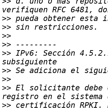
>>
 d. uno o más reposit
>>
>>
>>
>>
>>
 IPv6: Sección 4.5.2.
>>
>>
>>
 El solicitante debe 
>>