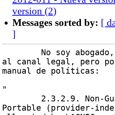
version (2)
Messages sorted by:
[ d
]
	No soy abogado, voy a remitir tu pregunta 
al canal legal, pero po
manual de políticas:

"

	2.3.2.9. Non-Guaranteed Routability

Portable (provider-inde