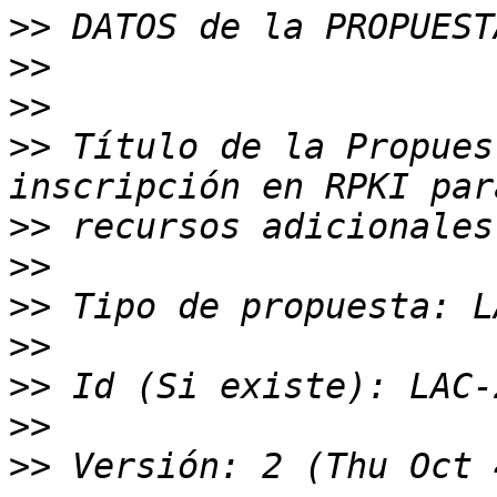
>>
>>
>>
>>
 Título de la Propues
>>
>>
>>
>>
>>
>>
>>