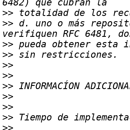
>>
>>
 d. uno o más reposit
>>
>>
>>
>>
>>
>>
>>
>>
>>