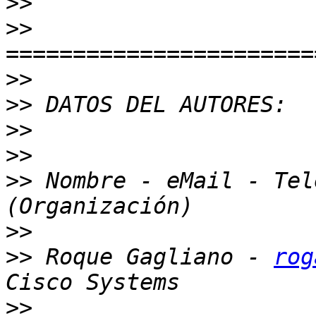
>>
>>
>>
>>
>>
>>
>>
 Nombre - eMail - Tel
>>
>>
 Roque Gagliano - 
rog
>>