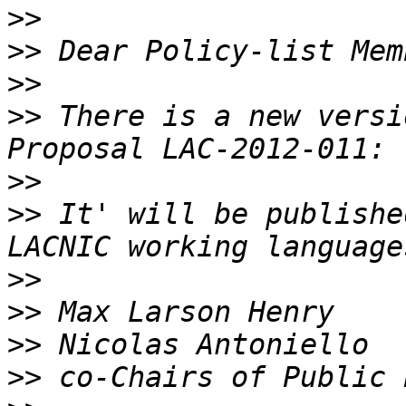
>>
>>
>>
>>
 There is a new versi
>>
>>
 It' will be publishe
>>
>>
>>
>>